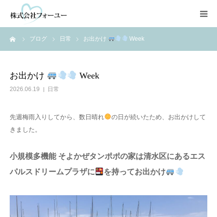
ーム
ブログ
日常
お出かけ
Week
HOME
会社情報
お出かけ
Week
2026.06.19
日常
静岡・清水地区
先週梅雨入りしてから、数日晴れ
の日が続いたため、お出かけして
焼津・藤枝地区
きました。
NPO法人
小
規模多機能 そよかぜタンポポの家は清水区にあるエス
パルスドリームプラザ
に
を持ってお出かけ