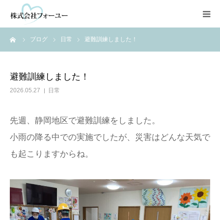
ーム
ブログ
日常
避難訓練しました！
HOME
会社情報
避難訓練しました！
2026.05.27
日常
静岡・清水地区
先週、静岡地区で避難訓練をしました。
焼津・藤枝地区
小雨の降る中での実施でしたが、災害はどんな天気で
も起こりますからね。
NPO法人