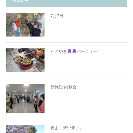
関連記事
7月7日
たこやき
パーティー
新施設 内覧会
春よ、来い来い。