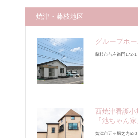
焼津・藤枝地区
グループホー
藤枝市与左衛門172-1
西焼津看護小
「池ちゃん家
焼津市五ヶ堀之内530-