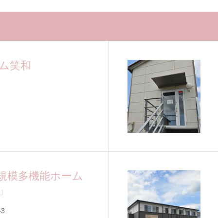
ム笑和
規模多機能ホーム
」
3