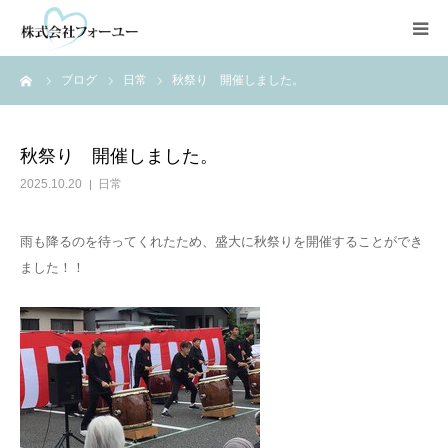
ーム
ブログ
日常
秋祭り 開催しました。
HOME
会社情報
秋祭り 開催しました。
2025.10.20
日常
静岡・清水地区
雨も降るのを待ってくれたため、盛大に秋祭りを開催することができ
焼津・藤枝地区
ました！！
NPO法人