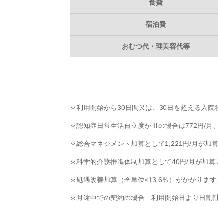
食費
宿泊費
おむつ代・理美容代等
※利用開始から30日間又は、30日を超える入院
※認知症日常生活自立度がⅢの場合は772円/月
※総合マネジメント加算として1,221円/月が加
※科学的介護推進体制加算として40円/月が加算
※処遇改善加算（全単位×13.6％）がかかります
※月途中での契約の場合、利用開始日より日割