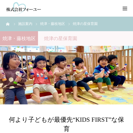
ーム
施設案内
焼津・藤枝地区
焼津の星保育園
HOME
焼津・藤枝地区
焼津の星保育園
会社情報
静岡・清水地区
焼津・藤枝地区
NPO法人
何より子どもが最優先“KIDS FIRST”な保
育