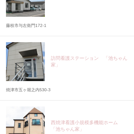
藤枝市与左衛門172-1
訪問看護ステーション 「池ちゃん
家」
焼津市五ヶ堀之内530-3
西焼津看護小規模多機能ホーム
「池ちゃん家」