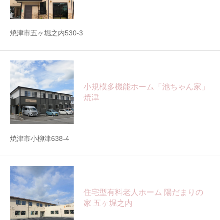
焼津市五ヶ堀之内530-3
小規模多機能ホーム「池ちゃん家」
焼津
焼津市小柳津638-4
住宅型有料老人ホーム 陽だまりの
家 五ヶ堀之内