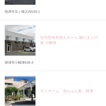
焼津市五ヶ堀之内528-1
住宅型有料老人ホーム 陽だまりの
家 小柳津
焼津市小柳津638-4
デイホーム「池ちゃん家」焼津