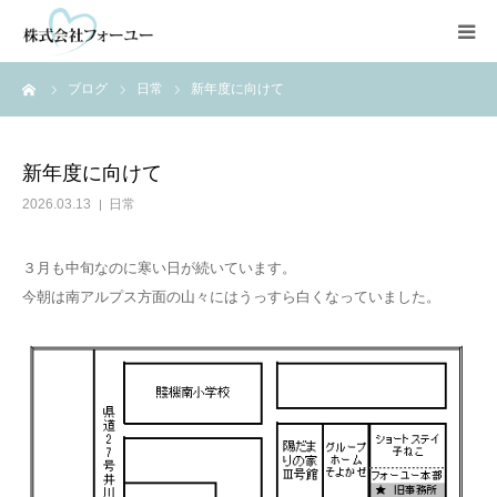
ーム
ブログ
日常
新年度に向けて
HOME
会社情報
新年度に向けて
2026.03.13
日常
静岡・清水地区
３月も中旬なのに寒い日が続いています。
焼津・藤枝地区
今朝は南アルプス方面の山々にはうっすら白くなっていました。
NPO法人