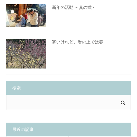
新年の活動 ～其の弐～
寒いけれど、暦の上では春
検索
最近の記事