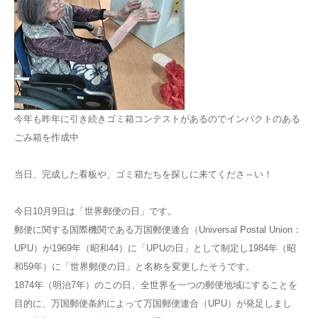
今年も昨年に引き続きゴミ箱コンテストがあるのでインパクトのある
ごみ箱を作成中
当日、完成した看板や、ゴミ箱たちを探しに来てくださ～い！
今日10月9日は「世界郵便の日」です。
郵便に関する国際機関である万国郵便連合（Universal Postal Union：
UPU）が1969年（昭和44）に「UPUの日」として制定し1984年（昭
和59年）に「世界郵便の日」と名称を変更したそうです。
1874年（明治7年）のこの日、全世界を一つの郵便地域にすることを
目的に、万国郵便条約によって万国郵便連合（UPU）が発足しまし