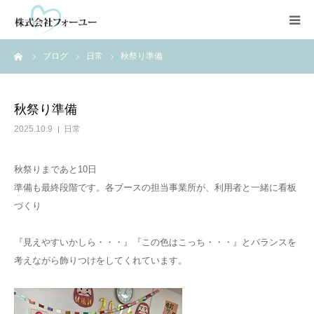
ーム
ブログ
日常
秋祭り準備
HOME
会社情報
秋祭り準備
2025.10.9
日常
静岡・清水地区
秋祭りまであと10日
焼津・藤枝地区
準備も最終段階です。各ブースの担当事業所が、利用者と一緒に看板
づくり
NPO法人
『見えやすいかしら・・・』『この色はこっち・・・』とバランスを
考えながら飾りつけをしてくれています。